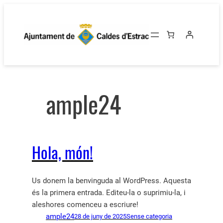
Vés
al
contingut
ample24
Hola, món!
Us donem la benvinguda al WordPress. Aquesta
és la primera entrada. Editeu-la o suprimiu-la, i
aleshores comenceu a escriure!
ample24
28 de juny de 2025
Sense categoria