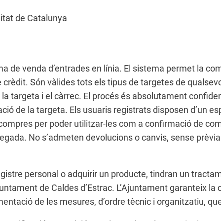
litat de Catalunya
ma de venda d’entrades en línia. El sistema permet la co
crèdit. Són vàlides tots els tipus de targetes de qualsevo
la targeta i el càrrec. El procés és absolutament confiden
ació de la targeta. Els usuaris registrats disposen d’un 
ompres per poder utilitzar-les com a confirmació de com
egada. No s’admeten devolucions o canvis, sense prèvia j
registre personal o adquirir un producte, tindran un trac
Ajuntament de Caldes d’Estrac. L’Ajuntament garanteix la 
mentació de les mesures, d’ordre tècnic i organitzatiu, q