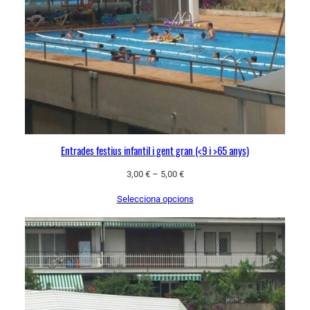
Entrades festius infantil i gent gran (<9 i >65 anys)
3,00
€
–
5,00
€
Selecciona opcions