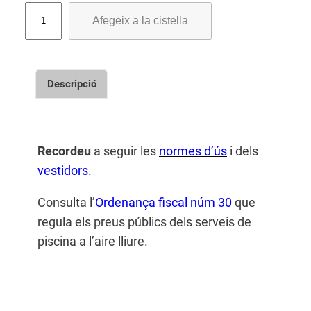
q
Afegeix a la cistella
u
a
n
t
Descripció
i
t
a
t
Recordeu
a seguir les
normes d’ús
i dels
d
vestidors.
e
E
Consulta l’
Ordenança fiscal núm 30
que
n
regula els preus públics dels serveis de
t
piscina a l’aire lliure.
r
a
d
e
s