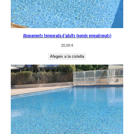
Abonaments temporada d’adults (només empadronats)
20,00
€
Afegeix a la cistella