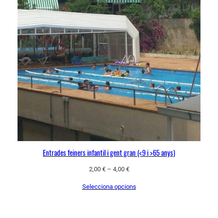
Entrades feiners infantil i gent gran (<9 i >65 anys)
2,00
€
–
4,00
€
Selecciona opcions