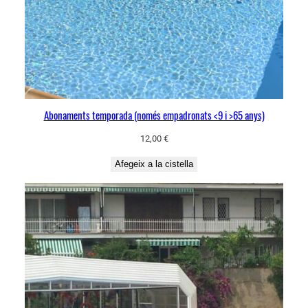
Abonaments temporada (només empadronats <9 i >65 anys)
12,00
€
Afegeix a la cistella