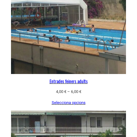
Entrades feiners adults
4,00
€
–
6,00
€
Selecciona opcions