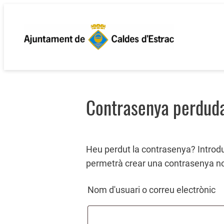
Vés
al
contingut
Contrasenya perdud
Heu perdut la contrasenya? Introduï
permetrà crear una contrasenya n
Nom d'usuari o correu electrònic